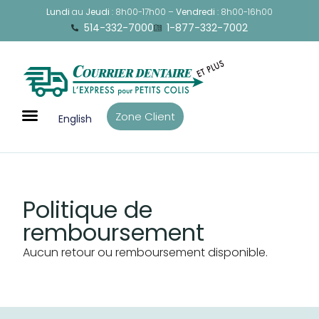
Lundi
au
Jeudi
: 8h00-17h00 –
Vendredi
: 8h00-16h00
514-332-7000
1-877-332-7002
Zone Client
English
Politique de
remboursement
Aucun retour ou remboursement disponible.