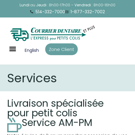
Lundi
au
Jeudi
: 8h00-17h00 –
Vendredi
: 8h00-16h00
514-332-7000
1-877-332-7002
Zone Client
English
Services
Livraison spécialisée
pour petit colis
Service AM-PM